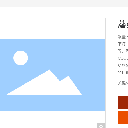
蘑
欧量
下灯
等，
CC
结构
的口
关键
+