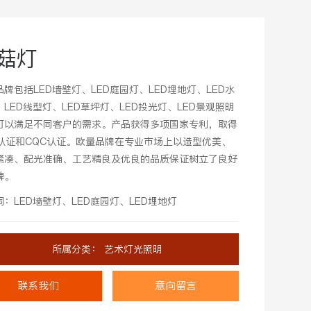
菇灯
品牌包括LED墙壁灯、LED庭园灯、LED埋地灯、LED水
、LED线型灯、LED草坪灯、LED投光灯、LED景观照明
可以满足不同客户的需求。产品获得多项国家专利，取得
C认证和CQC认证。欧量品牌在专业市场上以造型优美、
紧凑、配光准确、工艺精良及优良的品质保证树立了良好
碑。
词：LED墙壁灯、LED庭园灯、LED埋地灯
所属分类：
艺术灯光照明
联系我们
意向留言